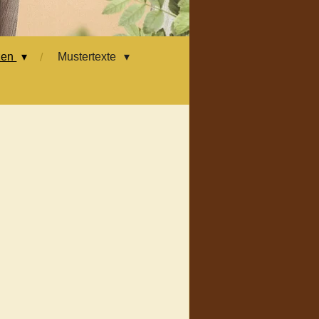
zen
Mustertexte