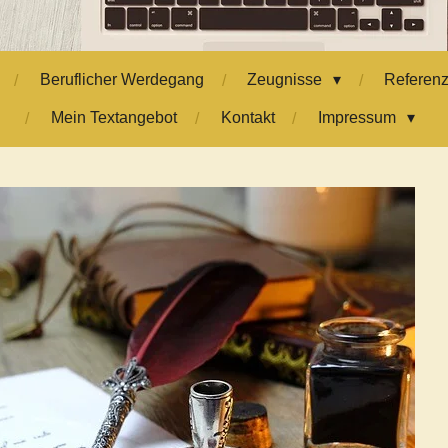
Beruflicher Werdegang
Zeugnisse
Referen
Mein Textangebot
Kontakt
Impressum