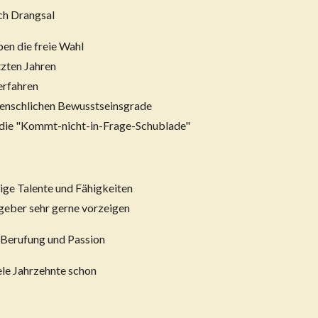
ch Drangsal
ben die freie Wahl
tzten Jahren
erfahren
menschlichen Bewusstseinsgrade
n die "Kommt-nicht-in-Frage-Schublade"
tige Talente und Fähigkeiten
tgeber sehr gerne vorzeigen
r Berufung und Passion
ele Jahrzehnte schon