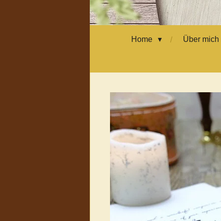
Home
Über mich