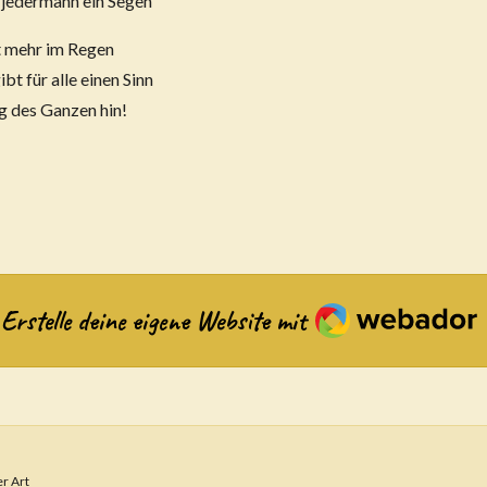
 jedermann ein Segen
ht mehr im Regen
bt für alle einen Sinn
lg des Ganzen hin!
Webador
Erstelle deine eigene Website mit
er Art