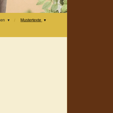
zen
Mustertexte