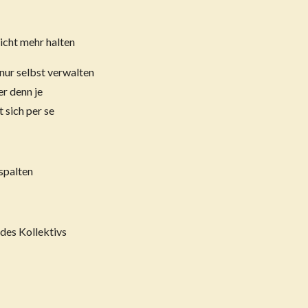
icht mehr halten
 nur selbst verwalten
r denn je
 sich per se
spalten
des Kollektivs