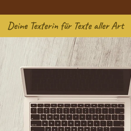
Deine Texterin für Texte aller Art